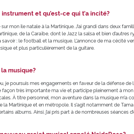
strument et qu’est-ce qui t’a incité?
ur mon île natale à la Martinique. J’ai grandi dans deux famill
inique, de la Caraïbe, dont le Jazz la salsa et bien d’autres
, à savoir : le football et la musique. L’annonce de ma cécité v
ique et plus particulièrement de la guitare.
s la musique?
u, je poursuis mes engagements en faveur de la défense de la 
 façon très importante ma vie et participe pleinement à mon éq
les. À titre personnel, mon aventure dans la musique m’a condu
e la Martinique et en métropole. Il s’agit notamment de Tam
rtains albums. Ainsi, j’ai pris part à de nombreuses séances d