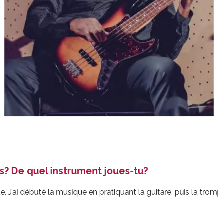
? De quel instrument joues-tu?
te. J’ai débuté la musique en pratiquant la guitare, puis la tro