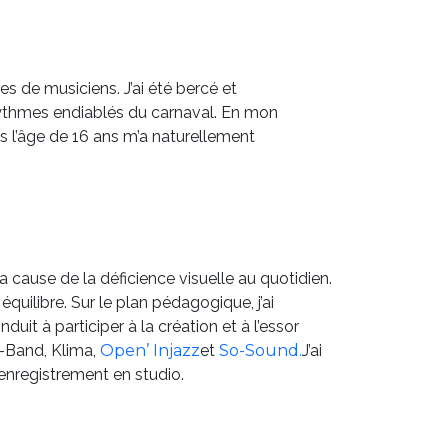
es de musiciens. J’ai été bercé et
 rythmes endiablés du carnaval. En mon
ers l’âge de 16 ans m’a naturellement
cause de la déficience visuelle au quotidien.
uilibre. Sur le plan pédagogique, j’ai
it à participer à la création et à l’essor
a-Band, Klima,
Open’ Injazz
et
So-Sound.
J’ai
’enregistrement en studio.