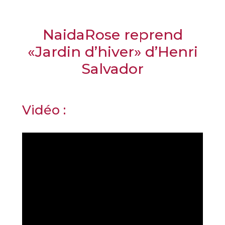
NaidaRose reprend
«Jardin d’hiver» d’Henri
Salvador
Vidéo :