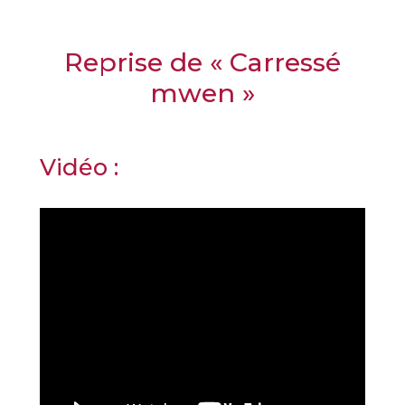
Reprise de « Carressé
mwen »
Vidéo :