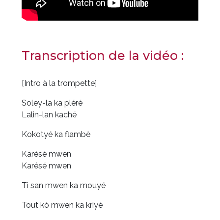
Transcription de la vidéo :
[Intro à la trompette]
Soley-la ka pléré
Lalin-lan kaché
Kokotyé ka flambè
Karésé mwen
Karésé mwen
Ti san mwen ka mouyé
Tout kò mwen ka kriyé